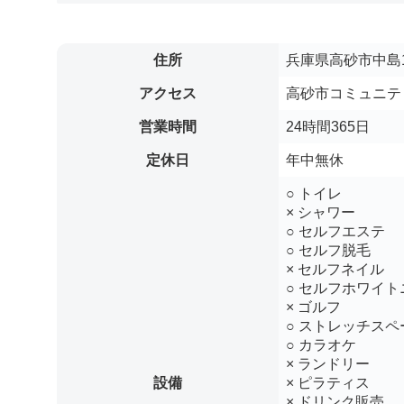
住所
兵庫県高砂市中島1
アクセス
高砂市コミュニティ
営業時間
24時間365日
定休日
年中無休
○ トイレ
× シャワー
○ セルフエステ
○ セルフ脱毛
× セルフネイル
○ セルフホワイト
× ゴルフ
○ ストレッチスペ
○ カラオケ
× ランドリー
設備
× ピラティス
× ドリンク販売