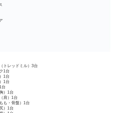
ス
ア
（トレッドミル）3台
ク1台
）1台
）1台
1台
胸）1台
（肩）1台
もも・骨盤）1台
尻）1台