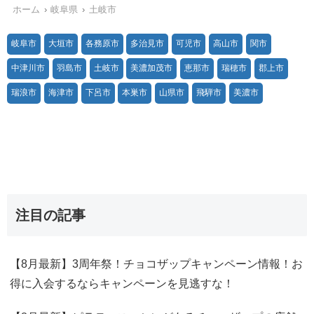
ホーム
岐阜県
土岐市
岐阜市
大垣市
各務原市
多治見市
可児市
高山市
関市
中津川市
羽島市
土岐市
美濃加茂市
恵那市
瑞穂市
郡上市
瑞浪市
海津市
下呂市
本巣市
山県市
飛騨市
美濃市
注目の記事
【8月最新】3周年祭！チョコザップキャンペーン情報！お
得に入会するならキャンペーンを見逃すな！