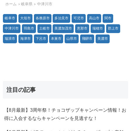
ホーム
岐阜県
中津川市
岐阜市
大垣市
各務原市
多治見市
可児市
高山市
関市
中津川市
羽島市
土岐市
美濃加茂市
恵那市
瑞穂市
郡上市
瑞浪市
海津市
下呂市
本巣市
山県市
飛騨市
美濃市
注目の記事
【8月最新】3周年祭！チョコザップキャンペーン情報！お
得に入会するならキャンペーンを見逃すな！