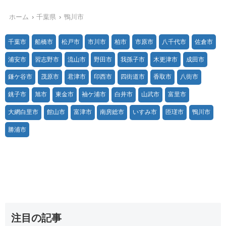
ホーム
千葉県
鴨川市
千葉市
船橋市
松戸市
市川市
柏市
市原市
八千代市
佐倉市
浦安市
習志野市
流山市
野田市
我孫子市
木更津市
成田市
鎌ケ谷市
茂原市
君津市
印西市
四街道市
香取市
八街市
銚子市
旭市
東金市
袖ケ浦市
白井市
山武市
富里市
大網白里市
館山市
富津市
南房総市
いすみ市
匝瑳市
鴨川市
勝浦市
注目の記事