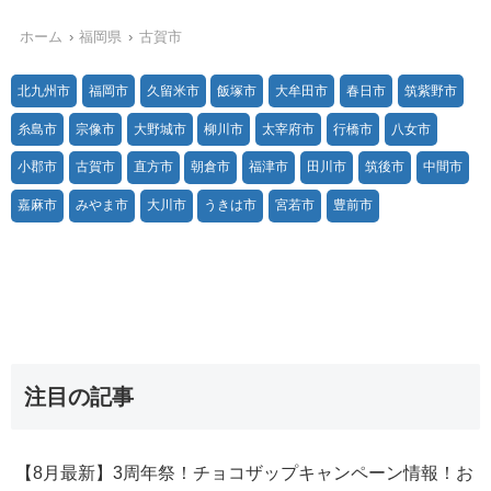
ホーム
福岡県
古賀市
北九州市
福岡市
久留米市
飯塚市
大牟田市
春日市
筑紫野市
糸島市
宗像市
大野城市
柳川市
太宰府市
行橋市
八女市
小郡市
古賀市
直方市
朝倉市
福津市
田川市
筑後市
中間市
嘉麻市
みやま市
大川市
うきは市
宮若市
豊前市
注目の記事
【8月最新】3周年祭！チョコザップキャンペーン情報！お