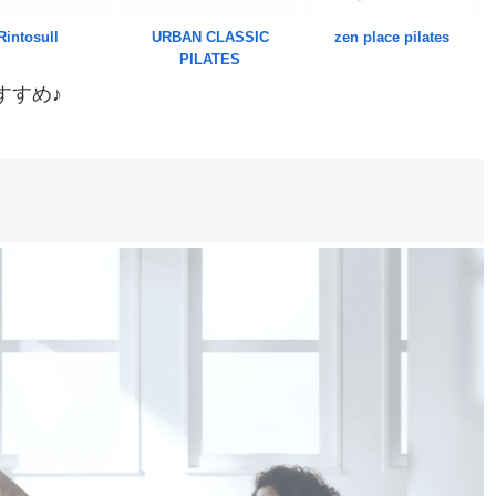
Rintosull
URBAN CLASSIC
zen place pilates
PILATES
すすめ♪