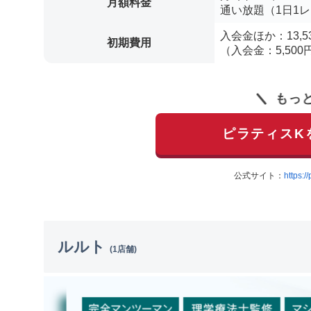
月額料金
通い放題（1日1レッ
入会金ほか：13,5
初期費用
（入会金：5,500
もっ
ピラティスK
公式サイト：
https://
ルルト
(1店舗)