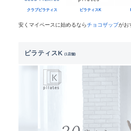
クラブピラティス
ピラティスK
安くマイペースに始めるなら
チョコザップ
がお
ピラティスK
(1店舗)