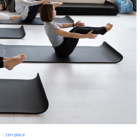
典：
zen place