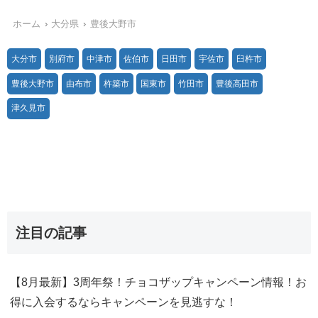
ホーム
大分県
豊後大野市
大分市
別府市
中津市
佐伯市
日田市
宇佐市
臼杵市
豊後大野市
由布市
杵築市
国東市
竹田市
豊後高田市
津久見市
注目の記事
【8月最新】3周年祭！チョコザップキャンペーン情報！お
得に入会するならキャンペーンを見逃すな！