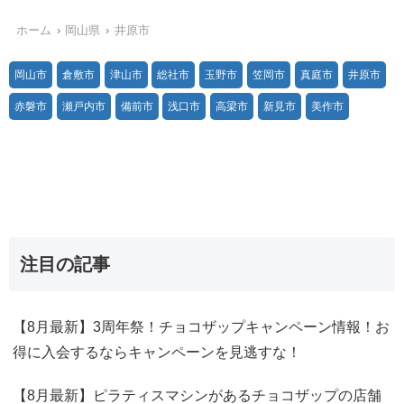
ホーム
岡山県
井原市
岡山市
倉敷市
津山市
総社市
玉野市
笠岡市
真庭市
井原市
赤磐市
瀬戸内市
備前市
浅口市
高梁市
新見市
美作市
注目の記事
【8月最新】3周年祭！チョコザップキャンペーン情報！お
得に入会するならキャンペーンを見逃すな！
【8月最新】ピラティスマシンがあるチョコザップの店舗