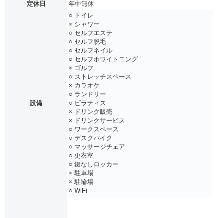
定休日
年中無休
○ トイレ
× シャワー
○ セルフエステ
○ セルフ脱毛
○ セルフネイル
○ セルフホワイトニング
× ゴルフ
○ ストレッチスペース
× カラオケ
○ ランドリー
設備
○ ピラティス
× ドリンク販売
× ドリンクサービス
○ ワークスペース
○ デスクバイク
○ マッサージチェア
○ 更衣室
○ 鍵なしロッカー
× 駐車場
× 駐輪場
○ WiFi