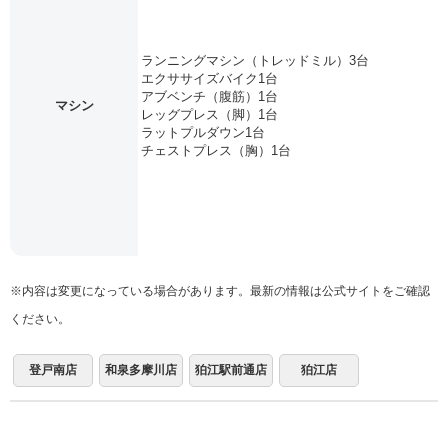
ランニングマシン（トレッドミル）3台
エクササイズバイク1台
アブベンチ（腹筋）1台
マシン
レッグプレス（脚）1台
ラットプルダウン1台
チェストプレス（胸）1台
※内容は変更になっている場合があります。最新の情報は公式サイトをご確認
ください。
登戸南店
和泉多摩川店
狛江駅前通店
狛江店