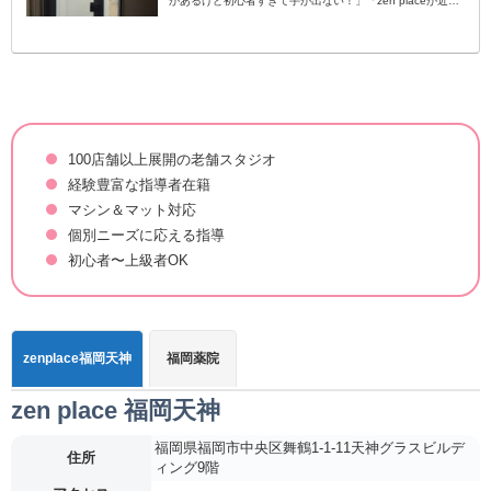
があるけど初心者すぎて手が出ない！」「zen placeが近く
にあるけど自分でも通えるか不安…」女性を中心に大流行...
100店舗以上展開の老舗スタジオ
経験豊富な指導者在籍
マシン＆マット対応
個別ニーズに応える指導
初心者〜上級者OK
zenplace福岡天神
福岡薬院
zen place 福岡天神
福岡県福岡市中央区舞鶴1-1-11天神グラスビルデ
住所
ィング9階