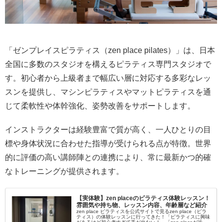
「ゼンプレイスピラティス（zen place pilates）」は、日本
全国に多数のスタジオを構えるピラティス専門スタジオで
す。初心者から上級者まで幅広い層に対応する多彩なレッ
スンを提供し、マシンピラティスやマットピラティスを通
じて柔軟性や体幹強化、姿勢改善をサポートします。
インストラクターは経験豊富で質が高く、一人ひとりの目
標や身体状況に合わせた指導が受けられる点が特徴。世界
的に評価の高い講師陣との連携により、常に最新かつ的確
なトレーニングが提供されます。
【実体験】zen placeのピラティス体験レッスン！
雰囲気や持ち物、レッスン内容、年齢層など紹介
zen place ピラティスを公式サイトで見るzen place（ピラ
ティス）の体験レッスンに行ってきた！「ピラティスに興味