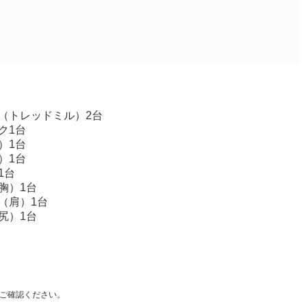
（トレッドミル）2台
ク1台
）1台
）1台
1台
胸）1台
（肩）1台
尻）1台
ご確認ください。