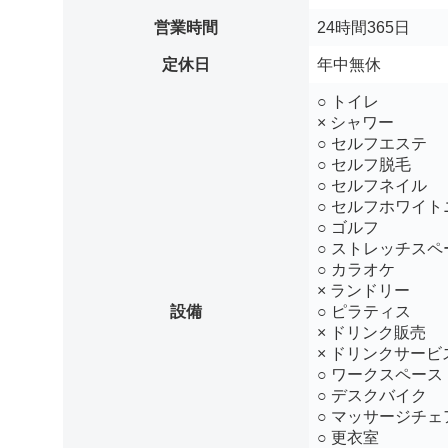
営業時間
24時間365日
定休日
年中無休
○ トイレ
× シャワー
○ セルフエステ
○ セルフ脱毛
○ セルフネイル
○ セルフホワイト
○ ゴルフ
○ ストレッチスペ
○ カラオケ
× ランドリー
設備
○ ピラティス
× ドリンク販売
× ドリンクサービ
○ ワークスペース
○ デスクバイク
○ マッサージチェ
○ 更衣室