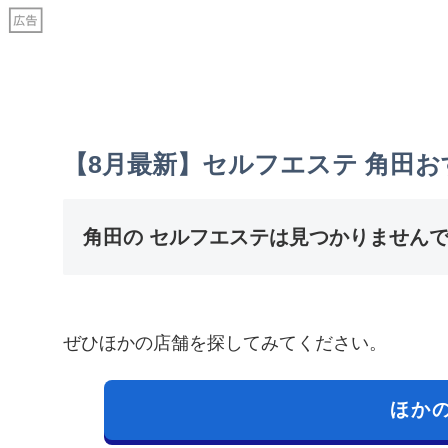
【8月最新】セルフエステ 角田
角田の セルフエステは見つかりません
ぜひほかの店舗を探してみてください。
ほか