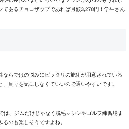
であるチョコザップであれば月額3,278円！学生さん
性ならではの悩みにピッタリの施術が用意されている
と、周りを気にしなくていいので通いやすいです。
」では、ジムだけじゃなく脱毛マシンやゴルフ練習場ま
みるのも楽しそうですよね。