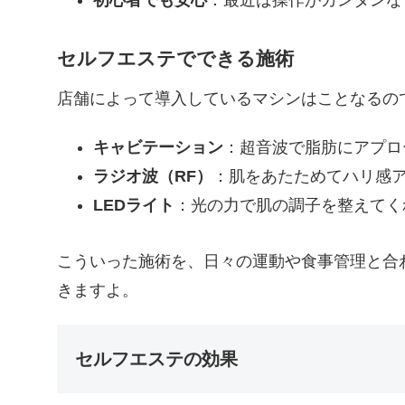
初心者でも安心
：最近は操作がカンタンな
セルフエステでできる施術
店舗によって導入しているマシンはことなるの
キャビテーション
：超音波で脂肪にアプロ
ラジオ波（RF）
：肌をあたためてハリ感
LEDライト
：光の力で肌の調子を整えてく
こういった施術を、日々の運動や食事管理と合
きますよ。
セルフエステの効果