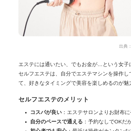
出典
エステには通いたい、でもお金が…という女子
セルフエステは、自分でエステマシンを操作し
て、好きなタイミングで美容を楽しめるのが魅
セルフエステのメリット
コスパが良い
：エステサロンよりお財布に
自分のペースで通える
：予約なしでOKだ