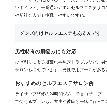
いポイント。一番通いやすいセルフエステサロン
や新社会人でも挑戦しやすいですね。
メンズ向けセルフエステもあるんです
男性特有の肌悩みにも対応
ひげ剃りによる肌荒れや毛穴トラブルなど、男
サロンも増えています。男性専用ブースがある
おすすめのセルフエステサロン例
ライザップ監修の24時間ジム「チョコザップ
で使えるプランも。友達や彼氏と一緒に行って