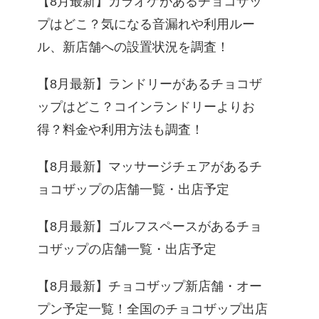
【8月最新】カラオケがあるチョコザッ
プはどこ？気になる音漏れや利用ルー
ル、新店舗への設置状況を調査！
【8月最新】ランドリーがあるチョコザ
ップはどこ？コインランドリーよりお
得？料金や利用方法も調査！
【8月最新】マッサージチェアがあるチ
ョコザップの店舗一覧・出店予定
【8月最新】ゴルフスペースがあるチョ
コザップの店舗一覧・出店予定
【8月最新】チョコザップ新店舗・オー
プン予定一覧！全国のチョコザップ出店