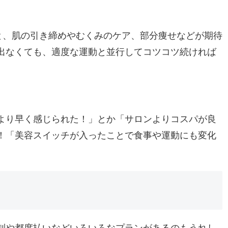
と、肌の引き締めやむくみのケア、部分痩せなどが期待
出なくても、適度な運動と並行してコツコツ続ければ
より早く感じられた！」とか「サロンよりコスパが良
！「美容スイッチが入ったことで食事や運動にも変化
制や都度払いなどいろいろなプランがあるのもうれし