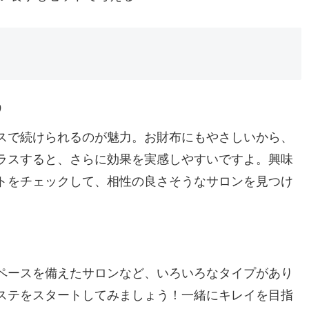
う
スで続けられるのが魅力。お財布にもやさしいから、
ラスすると、さらに効果を実感しやすいですよ。興味
トをチェックして、相性の良さそうなサロンを見つけ
ペースを備えたサロンなど、いろいろなタイプがあり
ステをスタートしてみましょう！一緒にキレイを目指