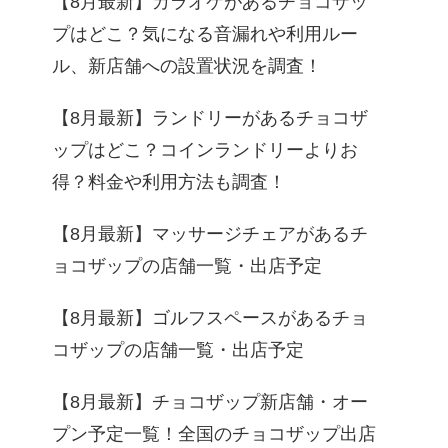
【8月最新】カラオケがあるチョコザッ
プはどこ？気になる音漏れや利用ルー
ル、新店舗への設置状況を調査！
【8月最新】ランドリーがあるチョコザ
ップはどこ？コインランドリーよりお
得？料金や利用方法も調査！
【8月最新】マッサージチェアがあるチ
ョコザップの店舗一覧・出店予定
【8月最新】ゴルフスペースがあるチョ
コザップの店舗一覧・出店予定
【8月最新】チョコザップ新店舗・オー
プン予定一覧！全国のチョコザップ出店