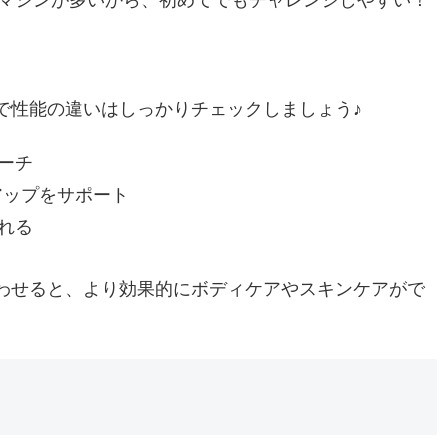
マシンが多いから、初めてでもチャレンジしやすい！
で性能の違いはしっかりチェックしましょう♪
ーチ
アップをサポート
れる
わせると、より効果的にボディケアやスキンケアがで