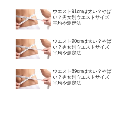
ウエスト91cmは太い？やば
い？男女別ウエストサイズ
平均や測定法
ウエスト90cmは太い？やば
い？男女別ウエストサイズ
平均や測定法
ウエスト89cmは太い？やば
い？男女別ウエストサイズ
平均や測定法