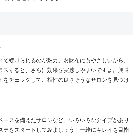
う
スで続けられるのが魅力。お財布にもやさしいから、
ラスすると、さらに効果を実感しやすいですよ。興味
トをチェックして、相性の良さそうなサロンを見つけ
ペースを備えたサロンなど、いろいろなタイプがあり
ステをスタートしてみましょう！一緒にキレイを目指