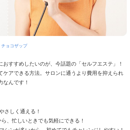
：
チョコザップ
におすすめしたいのが、今話題の「セルフエステ」！
てケアできる方法。サロンに通うより費用を抑えられ
力なんです！
やさしく通える！
から、忙しいときでも気軽にできる！