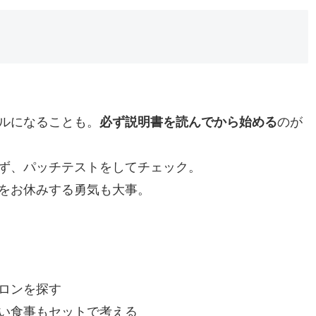
ルになることも。
必ず説明書を読んでから始める
のが
ず、パッチテストをしてチェック。
をお休みする勇気も大事。
ロンを探す
い食事もセットで考える