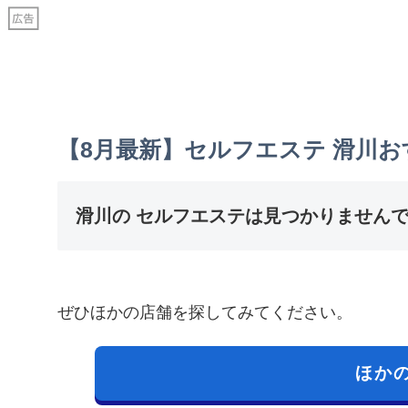
【8月最新】セルフエステ 滑川
滑川の セルフエステは見つかりません
ぜひほかの店舗を探してみてください。
ほか