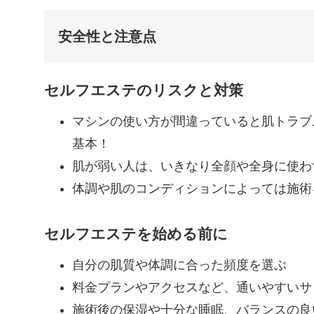
安全性と注意点
セルフエステのリスクと対策
マシンの使い方が間違っていると肌トラブ
基本！
肌が弱い人は、いきなり全顔や全身に使わ
体調や肌のコンディションによっては施術
セルフエステを始める前に
自分の肌質や体調に合った頻度を選ぶ
料金プランやアクセスなど、通いやすいサ
施術後の保湿や十分な睡眠、バランスの良