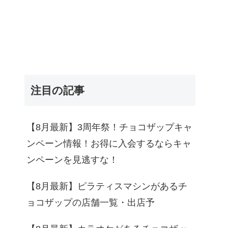
注目の記事
【8月最新】3周年祭！チョコザップキャ
ンペーン情報！お得に入会するならキャ
ンペーンを見逃すな！
【8月最新】ピラティスマシンがあるチ
ョコザップの店舗一覧・出店予