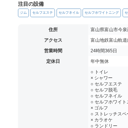
注目の設備
ジム
セルフエステ
セルフネイル
セルフホワイトニング
セ
住所
富山県富山市今泉
アクセス
富山地鉄富山軌道線
営業時間
24時間365日
定休日
年中無休
○ トイレ
× シャワー
○ セルフエステ
○ セルフ脱毛
○ セルフネイル
○ セルフホワイト
× ゴルフ
○ ストレッチスペ
× カラオケ
○ ランドリー