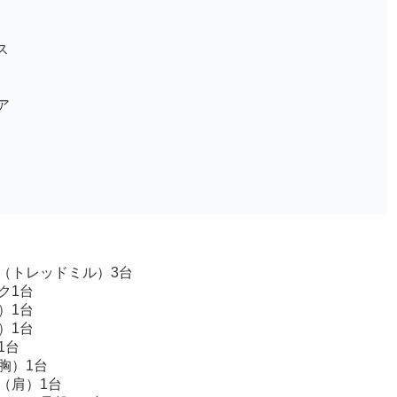
ス
ア
（トレッドミル）3台
ク1台
）1台
）1台
1台
胸）1台
（肩）1台