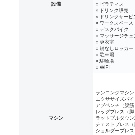
設備
○ ピラティス
× ドリンク販売
× ドリンクサービ
× ワークスペース
○ デスクバイク
○ マッサージチェ
○ 更衣室
○ 鍵なしロッカー
○ 駐車場
× 駐輪場
○ WiFi
ランニングマシン
エクササイズバイ
アブベンチ（腹筋
レッグプレス（脚
マシン
ラットプルダウン
チェストプレス（
ショルダープレス