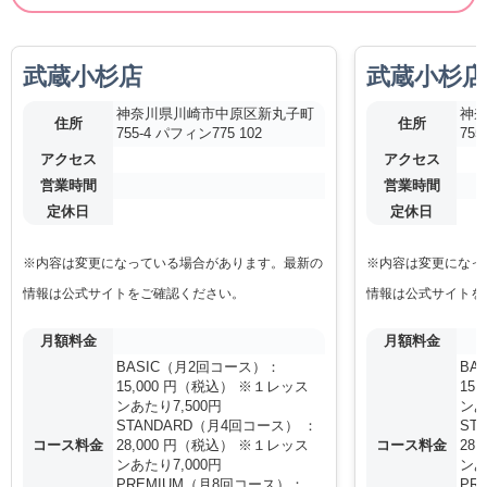
武蔵小杉店
武蔵小杉店
神奈川県川崎市中原区新丸子町
神
住所
住所
755-4 パフィン775 102
755
アクセス
アクセス
営業時間
営業時間
定休日
定休日
※内容は変更になっている場合があります。最新の
※内容は変更になっ
情報は公式サイトをご確認ください。
情報は公式サイトを
月額料金
月額料金
BASIC（月2回コース）：
BA
15,000 円（税込） ※１レッス
15
ンあたり7,500円
ンあ
STANDARD（月4回コース） ：
ST
コース料金
28,000 円（税込） ※１レッス
コース料金
28
ンあたり7,000円
ンあ
PREMIUM（月8回コース）：
PR