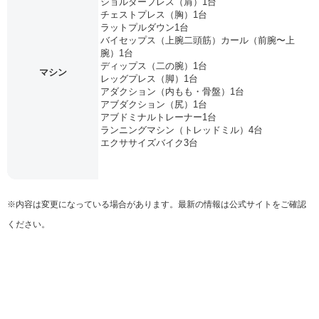
ショルダープレス（肩）1台
チェストプレス（胸）1台
ラットプルダウン1台
バイセップス（上腕二頭筋）カール（前腕〜上
腕）1台
ディップス（二の腕）1台
マシン
レッグプレス（脚）1台
アダクション（内もも・骨盤）1台
アブダクション（尻）1台
アブドミナルトレーナー1台
ランニングマシン（トレッドミル）4台
エクササイズバイク3台
※内容は変更になっている場合があります。最新の情報は公式サイトをご確認
ください。