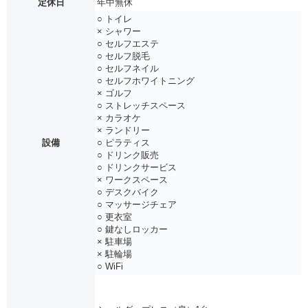
定休日
年中無休
○ トイレ
× シャワー
○ セルフエステ
○ セルフ脱毛
○ セルフネイル
○ セルフホワイトニング
× ゴルフ
○ ストレッチスペース
× カラオケ
× ランドリー
設備
○ ピラティス
○ ドリンク販売
○ ドリンクサービス
× ワークスペース
○ デスクバイク
○ マッサージチェア
○ 更衣室
○ 鍵なしロッカー
× 駐車場
× 駐輪場
○ WiFi