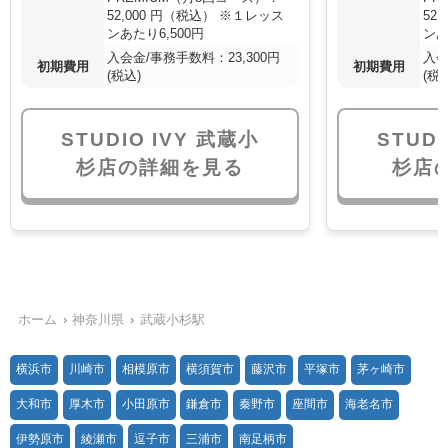
52,000 円（税込） ※１レッス
52
ンあたり6,500円
ンあ
入会金/事務手数料：23,300円
入会
初期費用
初期費用
(税込)
(税
STUDIO IVY 武蔵小
STUDI
杉店の詳細を見る
杉店
ホーム
神奈川県
武蔵小杉駅
横浜市
川崎市
相模原市
横須賀市
藤沢市
平塚市
茅ヶ崎市
大和市
厚木市
小田原市
鎌倉市
秦野市
座間市
海老名市
伊勢原市
綾瀬市
逗子市
三浦市
南足柄市