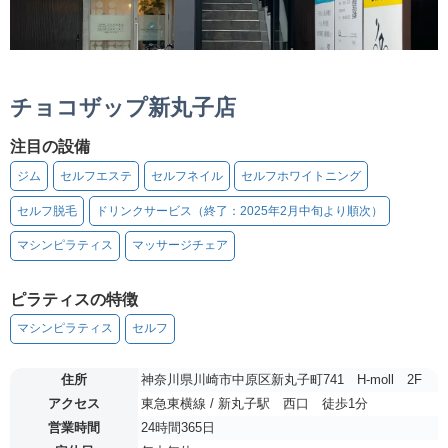
チョコザップ新丸子店
注目の設備
ジム
セルフエステ
セルフネイル
セルフホワイトニング
セルフ脱毛
ドリンクサービス（終了：2025年2月中旬より順次）
マシンピラティス
マッサージチェア
ピラティスの特徴
マシンピラティス
セルフ
住所
神奈川県川崎市中原区新丸子町741 H-moll 2F
アクセス
東急東横線 / 新丸子駅 西口 徒歩1分
営業時間
24時間365日