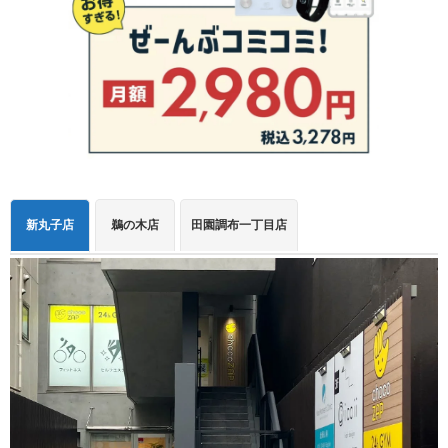
新丸子店
鵜の木店
田園調布一丁目店