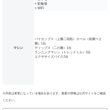
× 駐輪場
○ WiFi
バイセップス（上腕二頭筋）カール（前腕〜上
腕）1台
マシン
ディップス（二の腕）1台
ランニングマシン（トレッドミル）3台
エクササイズバイク2台
※内容は変更になっている場合があります。最新の情報は公式サイトをご確認
ください。