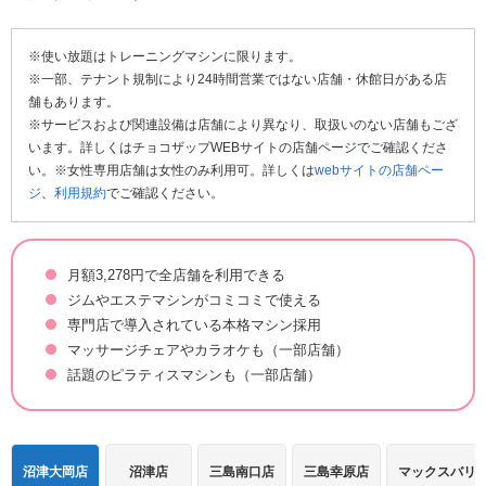
※使い放題はトレーニングマシンに限ります。
※一部、テナント規制により24時間営業ではない店舗・休館日がある店
舗もあります。
※サービスおよび関連設備は店舗により異なり、取扱いのない店舗もござ
います。詳しくはチョコザップWEBサイトの店舗ページでご確認くださ
い。※女性専用店舗は女性のみ利用可。詳しくは
webサイトの店舗ペー
ジ
、
利用規約
でご確認ください。
月額3,278円で全店舗を利用できる
ジムやエステマシンがコミコミで使える
専門店で導入されている本格マシン採用
マッサージチェアやカラオケも（一部店舗）
話題のピラティスマシンも（一部店舗）
沼津大岡店
沼津店
三島南口店
三島幸原店
マックスバリ