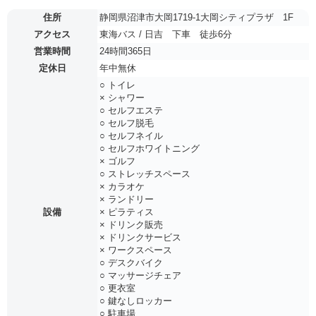
住所
静岡県沼津市大岡1719-1大岡シティプラザ 1F
アクセス
東海バス / 日吉 下車 徒歩6分
営業時間
24時間365日
定休日
年中無休
○ トイレ
× シャワー
○ セルフエステ
○ セルフ脱毛
○ セルフネイル
○ セルフホワイトニング
× ゴルフ
○ ストレッチスペース
× カラオケ
× ランドリー
設備
× ピラティス
× ドリンク販売
× ドリンクサービス
× ワークスペース
○ デスクバイク
○ マッサージチェア
○ 更衣室
○ 鍵なしロッカー
○ 駐車場