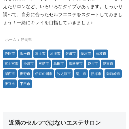
えたサロンなど、いろいろなタイプがあります。しっかり
調べて、自分に合ったセルフエステをスタートしてみまし
ょう！一緒にキレイを目指していきましょ♪
ホーム
静岡県
静岡市
浜松市
富士市
沼津市
磐田市
焼津市
藤枝市
富士宮市
掛川市
三島市
島田市
御殿場市
袋井市
伊東市
湖西市
裾野市
伊豆の国市
牧之原市
菊川市
熱海市
御前崎市
伊豆市
下田市
近隣のセルフではないエステサロン