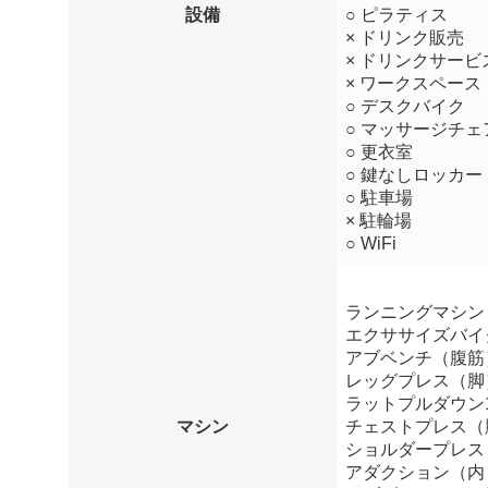
設備
○ ピラティス
× ドリンク販売
× ドリンクサービ
× ワークスペース
○ デスクバイク
○ マッサージチェ
○ 更衣室
○ 鍵なしロッカー
○ 駐車場
× 駐輪場
○ WiFi
ランニングマシン
エクササイズバイ
アブベンチ（腹筋
レッグプレス（脚
ラットプルダウン
マシン
チェストプレス（
ショルダープレス
アダクション（内