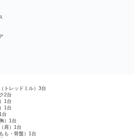
ス
ア
（トレッドミル）3台
ク2台
）1台
）1台
1台
胸）1台
（肩）1台
もも・骨盤）1台