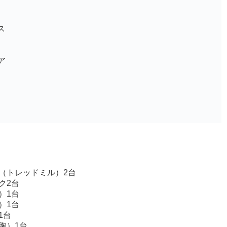
ス
ア
（トレッドミル）2台
ク2台
）1台
）1台
1台
胸）1台