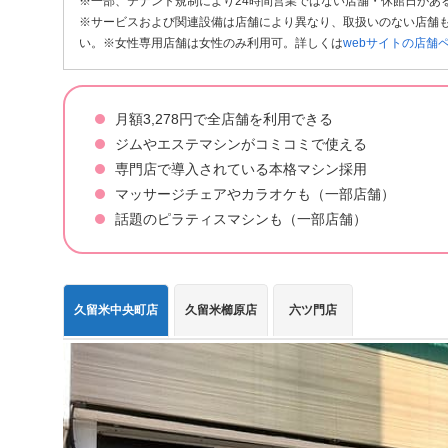
※一部、テナント規制により24時間営業ではない店舗・休館日があ
※サービスおよび関連設備は店舗により異なり、取扱いのない店舗も
い。※女性専用店舗は女性のみ利用可。詳しくは
webサイトの店舗
月額3,278円で全店舗を利用できる
ジムやエステマシンがコミコミで使える
専門店で導入されている本格マシン採用
マッサージチェアやカラオケも（一部店舗）
話題のピラティスマシンも（一部店舗）
久留米中央町店
久留米櫛原店
六ツ門店