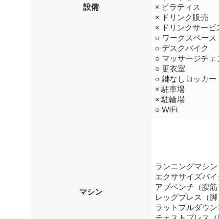
設備
× ピラティス
× ドリンク販売
× ドリンクサービ
○ ワークスペース
○ デスクバイク
○ マッサージチェ
○ 更衣室
○ 鍵なしロッカー
× 駐車場
× 駐輪場
○ WiFi
ランニングマシン
エクササイズバイ
アブベンチ（腹筋
マシン
レッグプレス（脚
ラットプルダウン
チェストプレス（