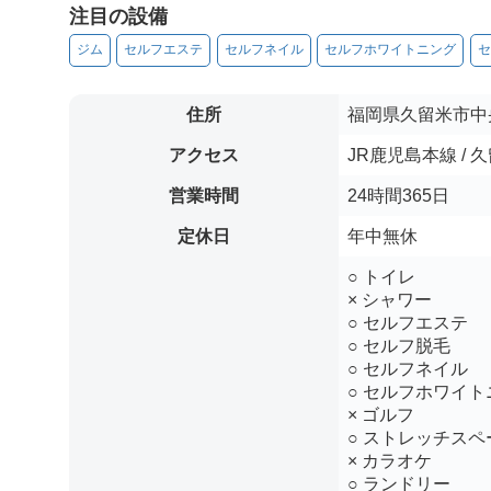
注目の設備
ジム
セルフエステ
セルフネイル
セルフホワイトニング
セ
住所
福岡県久留米市中央
アクセス
JR鹿児島本線 /
営業時間
24時間365日
定休日
年中無休
○ トイレ
× シャワー
○ セルフエステ
○ セルフ脱毛
○ セルフネイル
○ セルフホワイト
× ゴルフ
○ ストレッチスペ
× カラオケ
○ ランドリー