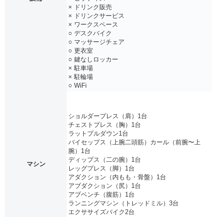
× ドリンク販売
× ドリンクサービス
× ワークスペース
○ デスクバイク
○ マッサージチェア
○ 更衣室
○ 鍵なしロッカー
× 駐車場
× 駐輪場
○ WiFi
ショルダープレス（肩）1台
チェストプレス（胸）1台
ラットプルダウン1台
バイセップス（上腕二頭筋）カール（前腕〜上
腕）1台
ディップス（二の腕）1台
マシン
レッグプレス（脚）1台
アダクション（内もも・骨盤）1台
アブダクション（尻）1台
アブベンチ（腹筋）1台
ランニングマシン（トレッドミル）3台
エクササイズバイク2台