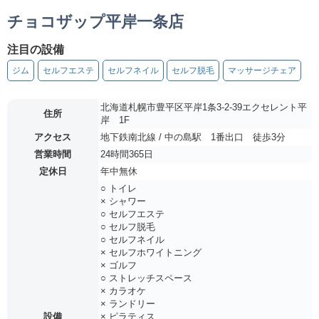
チョコザップ平岸一条店
注目の設備
ジム
セルフエステ
セルフネイル
セルフ脱毛
マッサージチェア
北海道札幌市豊平区平岸1条3-2-39エクセレント平
住所
岸 1F
アクセス
地下鉄南北線 / 中の島駅 1番出口 徒歩3分
営業時間
24時間365日
定休日
年中無休
○ トイレ
× シャワー
○ セルフエステ
○ セルフ脱毛
○ セルフネイル
× セルフホワイトニング
× ゴルフ
○ ストレッチスペース
× カラオケ
× ランドリー
設備
× ピラティス