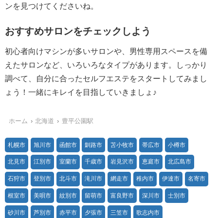
ンを見つけてくださいね。
おすすめサロンをチェックしよう
初心者向けマシンが多いサロンや、男性専用スペースを備
えたサロンなど、いろいろなタイプがあります。しっかり
調べて、自分に合ったセルフエステをスタートしてみまし
ょう！一緒にキレイを目指していきましょ♪
ホーム
北海道
豊平公園駅
札幌市
旭川市
函館市
釧路市
苫小牧市
帯広市
小樽市
北見市
江別市
室蘭市
千歳市
岩見沢市
恵庭市
北広島市
石狩市
登別市
北斗市
滝川市
網走市
稚内市
伊達市
名寄市
根室市
美唄市
紋別市
留萌市
富良野市
深川市
士別市
砂川市
芦別市
赤平市
夕張市
三笠市
歌志内市