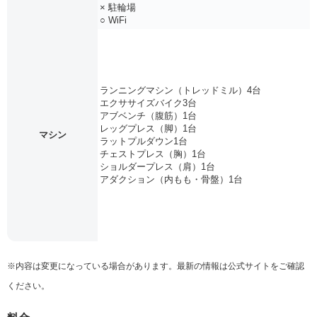
× 駐輪場
○ WiFi
ランニングマシン（トレッドミル）4台
エクササイズバイク3台
アブベンチ（腹筋）1台
レッグプレス（脚）1台
マシン
ラットプルダウン1台
チェストプレス（胸）1台
ショルダープレス（肩）1台
アダクション（内もも・骨盤）1台
※内容は変更になっている場合があります。最新の情報は公式サイトをご確認
ください。