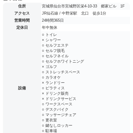
住所
宮城県仙台市宮城野区栄4-10-33 郷家ビル 1F
アクセス
JR仙石線 / 中野栄駅 北口 徒歩1分
営業時間
24時間365日
定休日
年中無休
○ トイレ
× シャワー
○ セルフエステ
○ セルフ脱毛
○ セルフネイル
○ セルフホワイトニング
× ゴルフ
○ ストレッチスペース
○ カラオケ
× ランドリー
設備
○ ピラティス
× ドリンク販売
× ドリンクサービス
○ ワークスペース
○ デスクバイク
○ マッサージチェア
○ 更衣室
○ 鍵なしロッカー
○ 駐車場