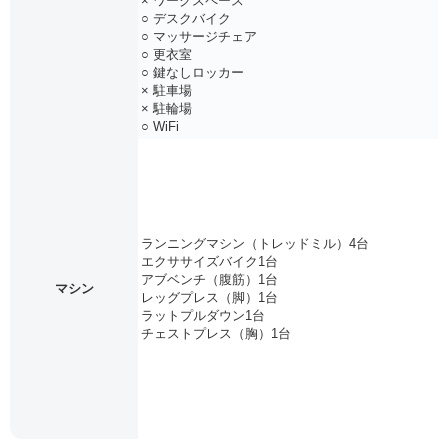
× ワークスペース
○ デスクバイク
○ マッサージチェア
○ 更衣室
○ 鍵なしロッカー
× 駐車場
× 駐輪場
○ WiFi
ランニングマシン（トレッドミル）4台
エクササイズバイク1台
アブベンチ（腹筋）1台
マシン
レッグプレス（脚）1台
ラットプルダウン1台
チェストプレス（胸）1台