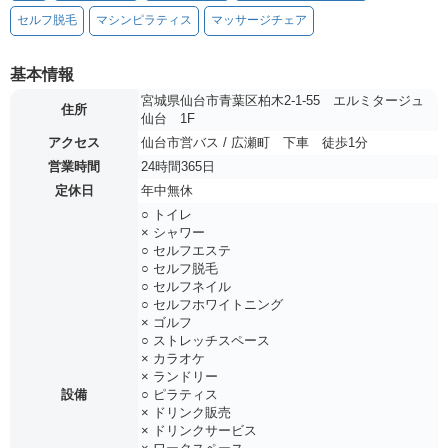
セルフ脱毛
マシンピラティス
マッサージチェア
基本情報
宮城県仙台市青葉区柏木2-1-55 エルミタージュ
住所
仙台 1F
アクセス
仙台市営バス / 広瀬町 下車 徒歩1分
営業時間
24時間365日
定休日
年中無休
○ トイレ
× シャワー
○ セルフエステ
○ セルフ脱毛
○ セルフネイル
○ セルフホワイトニング
× ゴルフ
○ ストレッチスペース
× カラオケ
× ランドリー
設備
○ ピラティス
× ドリンク販売
× ドリンクサービス