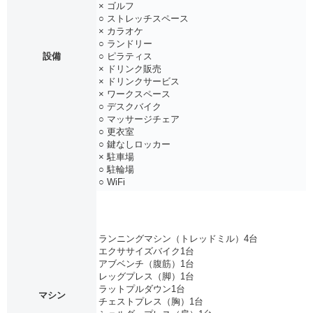
× ゴルフ
○ ストレッチスペース
× カラオケ
○ ランドリー
設備
○ ピラティス
× ドリンク販売
× ドリンクサービス
× ワークスペース
○ デスクバイク
○ マッサージチェア
○ 更衣室
○ 鍵なしロッカー
× 駐車場
○ 駐輪場
○ WiFi
ランニングマシン（トレッドミル）4台
エクササイズバイク1台
アブベンチ（腹筋）1台
レッグプレス（脚）1台
ラットプルダウン1台
マシン
チェストプレス（胸）1台