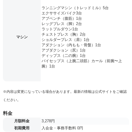
ランニングマシン（トレッドミル）5台
エクササイズバイク3台
アブベンチ（腹筋）1台
レッグプレス（脚）2台
ラットプルダウン1台
チェストプレス（胸）2台
マシン
ショルダープレス（肩）1台
アダクション（内もも・骨盤）1台
アブダクション（尻）1台
ディップス（二の腕）1台
バイセップス（上腕二頭筋）カール（前腕〜上
腕）1台
※内容は変更になっている場合があります。最新の情報は公式サイトをご確認
ください。
料金
月額料金
3,278円
初期費用
入会金・事務手数料 0円