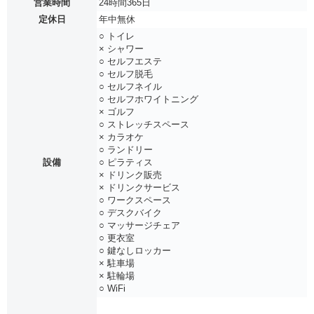
営業時間
24時間365日
定休日
年中無休
○ トイレ
× シャワー
○ セルフエステ
○ セルフ脱毛
○ セルフネイル
○ セルフホワイトニング
× ゴルフ
○ ストレッチスペース
× カラオケ
○ ランドリー
設備
○ ピラティス
× ドリンク販売
× ドリンクサービス
○ ワークスペース
○ デスクバイク
○ マッサージチェア
○ 更衣室
○ 鍵なしロッカー
× 駐車場
× 駐輪場
○ WiFi