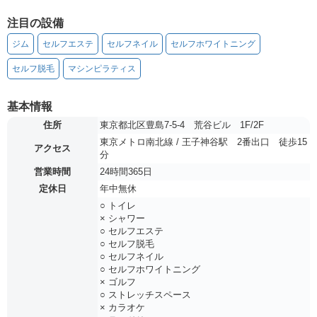
注目の設備
ジム
セルフエステ
セルフネイル
セルフホワイトニング
セルフ脱毛
マシンピラティス
基本情報
住所
東京都北区豊島7-5-4 荒谷ビル 1F/2F
東京メトロ南北線 / 王子神谷駅 2番出口 徒歩15
アクセス
分
営業時間
24時間365日
定休日
年中無休
○ トイレ
× シャワー
○ セルフエステ
○ セルフ脱毛
○ セルフネイル
○ セルフホワイトニング
× ゴルフ
○ ストレッチスペース
× カラオケ