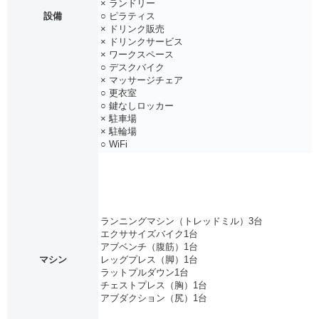
× ランドリー
設備
○ ピラティス
× ドリンク販売
× ドリンクサービス
× ワークスペース
○ デスクバイク
× マッサージチェア
○ 更衣室
○ 鍵なしロッカー
× 駐車場
× 駐輪場
○ WiFi
ランニングマシン（トレッドミル）3台
エクササイズバイク1台
アブベンチ（腹筋）1台
マシン
レッグプレス（脚）1台
ラットプルダウン1台
チェストプレス（胸）1台
アブダクション（尻）1台