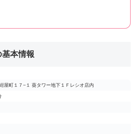
の基本情報
紺屋町１７−１ 葵タワー地下１Ｆレシオ店内
分