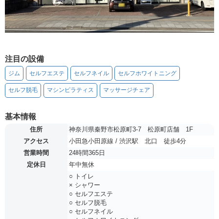
注目の設備
ジム
セルフエステ
セルフネイル
セルフホワイトニング
セルフ脱毛
マシンピラティス
マッサージチェア
基本情報
住所
神奈川県秦野市松原町3-7 松原町店舗 1F
アクセス
小田急小田原線 / 渋沢駅 北口 徒歩4分
営業時間
24時間365日
定休日
年中無休
○ トイレ
× シャワー
○ セルフエステ
○ セルフ脱毛
○ セルフネイル