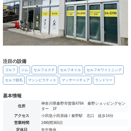
注目の設備
ゴルフ
ジム
セルフエステ
セルフネイル
セルフホワイトニング
セルフ脱毛
マシンピラティス
マッサージチェア
ランドリー
基本情報
神奈川県秦野市曽屋4784 秦野ショッピングセン
住所
ター 1F
アクセス
小田急小田原線 / 秦野駅 北口 徒歩14分
営業時間
24時間365日
定休日
年中無休