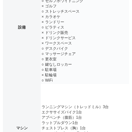
○ セルフホワイトニング
× ゴルフ
○ ストレッチスペース
× カラオケ
× ランドリー
設備
○ ピラティス
× ドリンク販売
× ドリンクサービス
× ワークスペース
○ デスクバイク
○ マッサージチェア
○ 更衣室
○ 鍵なしロッカー
○ 駐車場
× 駐輪場
○ WiFi
ランニングマシン（トレッドミル）3台
エクササイズバイク1台
アブベンチ（腹筋）1台
ラットプルダウン1台
マシン
チェストプレス（胸）1台