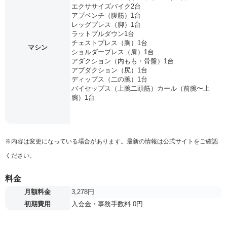
エクササイズバイク2台
アブベンチ（腹筋）1台
レッグプレス（脚）1台
ラットプルダウン1台
チェストプレス（胸）1台
マシン
ショルダープレス（肩）1台
アダクション（内もも・骨盤）1台
アブダクション（尻）1台
ディップス（二の腕）1台
バイセップス（上腕二頭筋）カール（前腕〜上
腕）1台
※内容は変更になっている場合があります。最新の情報は公式サイトをご確認
ください。
料金
月額料金
3,278円
初期費用
入会金・事務手数料 0円