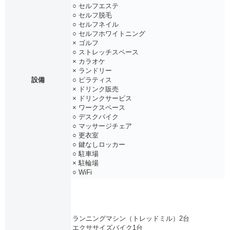
○ セルフエステ
○ セルフ脱毛
○ セルフネイル
○ セルフホワイトニング
× ゴルフ
○ ストレッチスペース
× カラオケ
× ランドリー
設備
○ ピラティス
× ドリンク販売
× ドリンクサービス
× ワークスペース
○ デスクバイク
○ マッサージチェア
○ 更衣室
○ 鍵なしロッカー
○ 駐車場
× 駐輪場
○ WiFi
ランニングマシン（トレッドミル）2台
エクササイズバイク1台