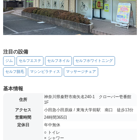
注目の設備
ジム
セルフエステ
セルフネイル
セルフホワイトニング
セルフ脱毛
マシンピラティス
マッサージチェア
基本情報
神奈川県秦野市南矢名240-1 クローバー壱番館
住所
1F
アクセス
小田急小田原線 / 東海大学前駅 南口 徒歩13分
営業時間
24時間365日
定休日
年中無休
○ トイレ
× シャワー