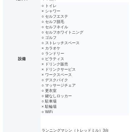
○ トイレ
× シャワー
○ セルフエステ
○ セルフ脱毛
○ セルフネイル
○ セルフホワイトニング
○ ゴルフ
○ ストレッチスペース
× カラオケ
○ ランドリー
設備
○ ピラティス
× ドリンク販売
× ドリンクサービス
× ワークスペース
○ デスクバイク
○ マッサージチェア
○ 更衣室
○ 鍵なしロッカー
○ 駐車場
× 駐輪場
○ WiFi
ランニングマシン（トレッドミル）3台