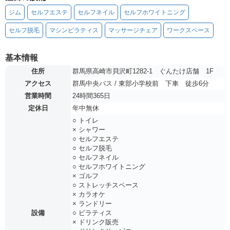
ジム
セルフエステ
セルフネイル
セルフホワイトニング
セルフ脱毛
マシンピラティス
マッサージチェア
ワークスペース
基本情報
住所
群馬県高崎市貝沢町1282-1 ぐんたけ店舗 1F
アクセス
群馬中央バス / 東部小学校前 下車 徒歩6分
営業時間
24時間365日
定休日
年中無休
○ トイレ
× シャワー
○ セルフエステ
○ セルフ脱毛
○ セルフネイル
○ セルフホワイトニング
× ゴルフ
○ ストレッチスペース
× カラオケ
× ランドリー
設備
○ ピラティス
× ドリンク販売