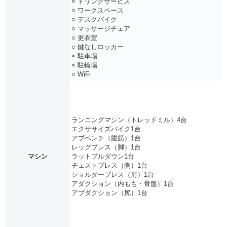
× ドリンクサービス
○ ワークスペース
○ デスクバイク
○ マッサージチェア
○ 更衣室
○ 鍵なしロッカー
× 駐車場
× 駐輪場
○ WiFi
ランニングマシン（トレッドミル）4台
エクササイズバイク1台
アブベンチ（腹筋）1台
レッグプレス（脚）1台
マシン
ラットプルダウン1台
チェストプレス（胸）1台
ショルダープレス（肩）1台
アダクション（内もも・骨盤）1台
アブダクション（尻）1台