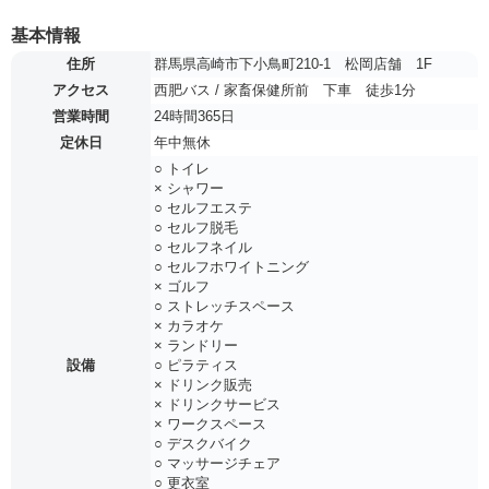
基本情報
住所
群馬県高崎市下小鳥町210-1 松岡店舗 1F
アクセス
西肥バス / 家畜保健所前 下車 徒歩1分
営業時間
24時間365日
定休日
年中無休
○ トイレ
× シャワー
○ セルフエステ
○ セルフ脱毛
○ セルフネイル
○ セルフホワイトニング
× ゴルフ
○ ストレッチスペース
× カラオケ
× ランドリー
設備
○ ピラティス
× ドリンク販売
× ドリンクサービス
× ワークスペース
○ デスクバイク
○ マッサージチェア
○ 更衣室