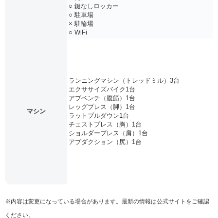
○ 鍵なしロッカー
○ 駐車場
× 駐輪場
○ WiFi
ランニングマシン（トレッドミル）3台
エクササイズバイク1台
アブベンチ（腹筋）1台
レッグプレス（脚）1台
マシン
ラットプルダウン1台
チェストプレス（胸）1台
ショルダープレス（肩）1台
アブダクション（尻）1台
※内容は変更になっている場合があります。最新の情報は公式サイトをご確認
ください。