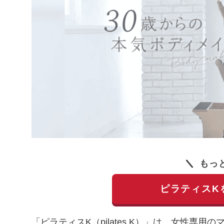
もっ
ピラティスK
「ピラティスK（pilates K）」は、女性