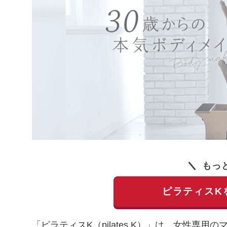
もっ
ピラティスK
「ピラティスK（pilates K）」は、女性