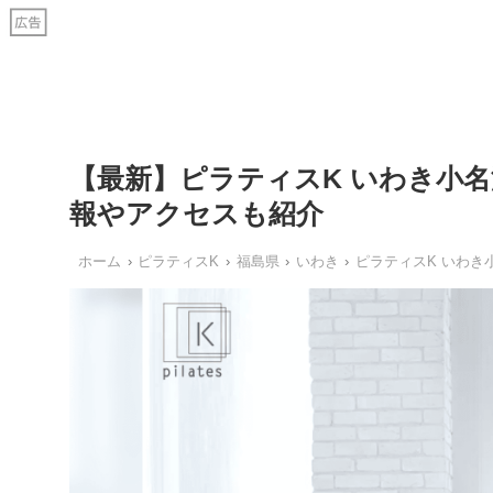
【最新】ピラティスK いわき小
報やアクセスも紹介
ホーム
ピラティスK
福島県
いわき
ピラティスK いわき