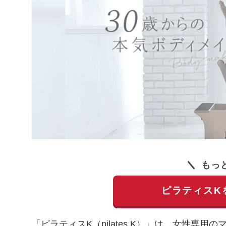
もっ
ピラティスK
「ピラティスK（pilates K）」は、女性