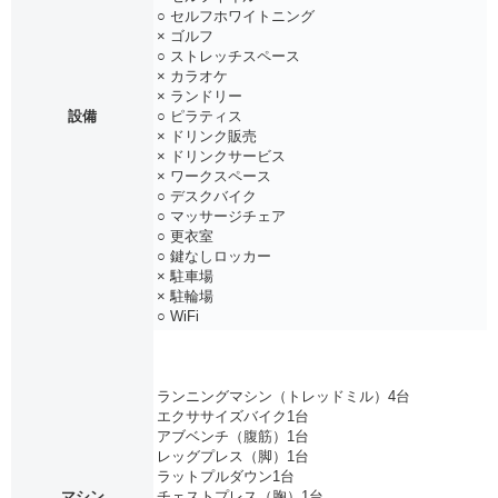
○ セルフホワイトニング
× ゴルフ
○ ストレッチスペース
× カラオケ
× ランドリー
設備
○ ピラティス
× ドリンク販売
× ドリンクサービス
× ワークスペース
○ デスクバイク
○ マッサージチェア
○ 更衣室
○ 鍵なしロッカー
× 駐車場
× 駐輪場
○ WiFi
ランニングマシン（トレッドミル）4台
エクササイズバイク1台
アブベンチ（腹筋）1台
レッグプレス（脚）1台
ラットプルダウン1台
マシン
チェストプレス（胸）1台