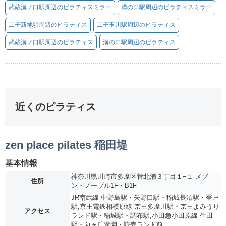
武蔵溝ノ口駅周辺のピラティスミラー
溝の口駅周辺のピラティスミラー
二子新地駅周辺のピラティス
二子玉川駅周辺のピラティス
武蔵溝ノ口駅周辺のピラティス
溝の口駅周辺のピラティス
近くのピラティス
zen place pilates 稲田堤
基本情報
神奈川県川崎市多摩区菅北浦３丁目１−１ メゾ
住所
ン・ノーブル1F・B1F
JR南武線 中野島駅・矢野口駅・稲城長沼駅・登戸
駅,京王電鉄相模原線 京王多摩川駅・京王よみうり
アクセス
ランド駅・稲城駅・調布駅,小田急小田原線 生田
駅・向ヶ丘遊園・読売ランド前