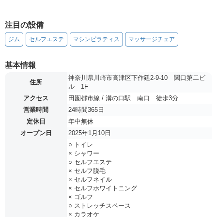
注目の設備
ジム
セルフエステ
マシンピラティス
マッサージチェア
基本情報
神奈川県川崎市高津区下作廷2-9-10 関口第二ビ
住所
ル 1F
アクセス
田園都市線 / 溝の口駅 南口 徒歩3分
営業時間
24時間365日
定休日
年中無休
オープン日
2025年1月10日
○ トイレ
× シャワー
○ セルフエステ
× セルフ脱毛
× セルフネイル
× セルフホワイトニング
× ゴルフ
○ ストレッチスペース
× カラオケ