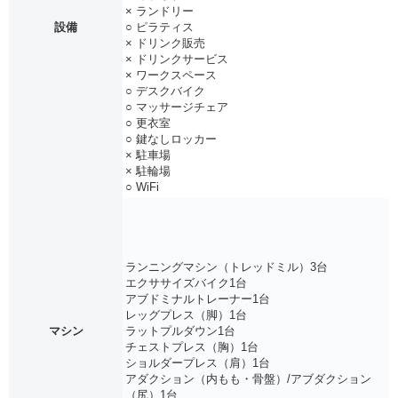
× ランドリー
設備
○ ピラティス
× ドリンク販売
× ドリンクサービス
× ワークスペース
○ デスクバイク
○ マッサージチェア
○ 更衣室
○ 鍵なしロッカー
× 駐車場
× 駐輪場
○ WiFi
ランニングマシン（トレッドミル）3台
エクササイズバイク1台
アブドミナルトレーナー1台
レッグプレス（脚）1台
マシン
ラットプルダウン1台
チェストプレス（胸）1台
ショルダープレス（肩）1台
アダクション（内もも・骨盤）/アブダクション
（尻）1台