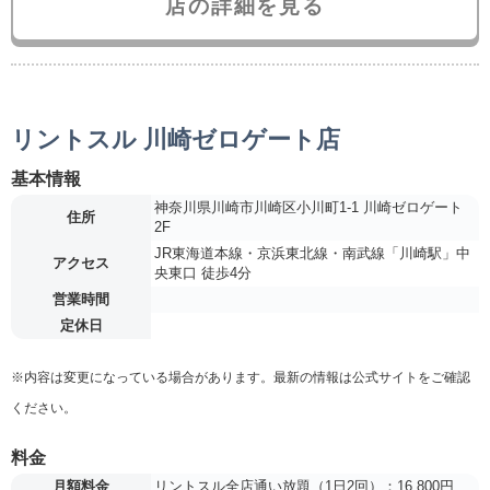
店の詳細を見る
リントスル 川崎ゼロゲート店
基本情報
神奈川県川崎市川崎区小川町1-1 川崎ゼロゲート
住所
2F
JR東海道本線・京浜東北線・南武線「川崎駅」中
アクセス
央東口 徒歩4分
営業時間
定休日
※内容は変更になっている場合があります。最新の情報は公式サイトをご確認
ください。
料金
月額料金
リントスル全店通い放題（1日2回）：16,800円