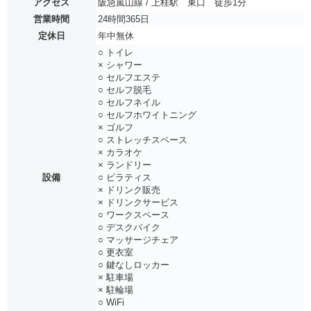
アクセス
阪急嵐山線 / 上桂駅 東口 徒歩1分
営業時間
24時間365日
定休日
年中無休
○ トイレ
× シャワー
○ セルフエステ
○ セルフ脱毛
○ セルフネイル
○ セルフホワイトニング
× ゴルフ
○ ストレッチスペース
× カラオケ
× ランドリー
設備
○ ピラティス
× ドリンク販売
× ドリンクサービス
○ ワークスペース
○ デスクバイク
○ マッサージチェア
○ 更衣室
○ 鍵なしロッカー
× 駐車場
× 駐輪場
○ WiFi