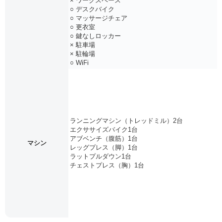
× ワークスペース
○ デスクバイク
○ マッサージチェア
○ 更衣室
○ 鍵なしロッカー
× 駐車場
× 駐輪場
○ WiFi
ランニングマシン（トレッドミル）2台
エクササイズバイク1台
アブベンチ（腹筋）1台
マシン
レッグプレス（脚）1台
ラットプルダウン1台
チェストプレス（胸）1台