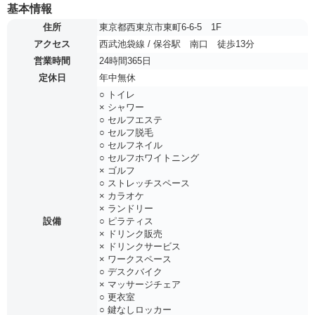
基本情報
住所
東京都西東京市東町6-6-5 1F
アクセス
西武池袋線 / 保谷駅 南口 徒歩13分
営業時間
24時間365日
定休日
年中無休
○ トイレ
× シャワー
○ セルフエステ
○ セルフ脱毛
○ セルフネイル
○ セルフホワイトニング
× ゴルフ
○ ストレッチスペース
× カラオケ
× ランドリー
設備
○ ピラティス
× ドリンク販売
× ドリンクサービス
× ワークスペース
○ デスクバイク
× マッサージチェア
○ 更衣室
○ 鍵なしロッカー