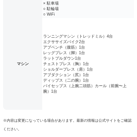
× 駐車場
○ 駐輪場
○ WiFi
ランニングマシン（トレッドミル）4台
エクササイズバイク2台
アブベンチ（腹筋）1台
レッグプレス（脚）1台
ラットプルダウン1台
マシン
チェストプレス（胸）1台
ショルダープレス（肩）1台
アブダクション（尻）1台
ディップス（二の腕）1台
バイセップス（上腕二頭筋）カール（前腕〜上
腕）1台
※内容は変更になっている場合があります。最新の情報は公式サイトをご確認
ください。