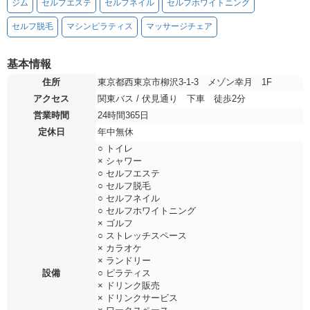
ジム
セルフエステ
セルフネイル
セルフホワイトニング
セルフ脱毛
マシンピラティス
マッサージチェア
基本情報
住所
東京都西東京市柳沢3-1-3 メゾン幸月 1F
アクセス
関東バス / 伏見通り 下車 徒歩2分
営業時間
24時間365日
定休日
年中無休
○ トイレ
× シャワー
○ セルフエステ
○ セルフ脱毛
○ セルフネイル
○ セルフホワイトニング
× ゴルフ
○ ストレッチスペース
× カラオケ
× ランドリー
設備
○ ピラティス
× ドリンク販売
× ドリンクサービス