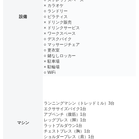
× カラオケ
○ ランドリー
設備
○ ピラティス
× ドリンク販売
× ドリンクサービス
× ワークスペース
○ デスクバイク
○ マッサージチェア
○ 更衣室
○ 鍵なしロッカー
× 駐車場
× 駐輪場
○ WiFi
ランニングマシン（トレッドミル）3台
エクササイズバイク1台
アブベンチ（腹筋）1台
レッグプレス（脚）1台
マシン
ラットプルダウン1台
チェストプレス（胸）1台
ショルダープレス（肩）1台