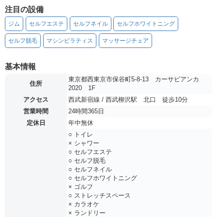
注目の設備
ジム
セルフエステ
セルフネイル
セルフホワイトニング
セルフ脱毛
マシンピラティス
マッサージチェア
基本情報
東京都西東京市保谷町5-8-13 カーサビアンカ
住所
2020 1F
アクセス
西武新宿線 / 西武柳沢駅 北口 徒歩10分
営業時間
24時間365日
定休日
年中無休
○ トイレ
× シャワー
○ セルフエステ
○ セルフ脱毛
○ セルフネイル
○ セルフホワイトニング
× ゴルフ
○ ストレッチスペース
× カラオケ
× ランドリー