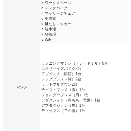
× ワークスペース
○ デスクバイク
○ マッサージチェア
○ 更衣室
○ 鍵なしロッカー
○ 駐車場
× 駐輪場
○ WiFi
ランニングマシン（トレッドミル）5台
エクササイズバイク3台
アブベンチ（腹筋）1台
レッグプレス（脚）2台
ラットプルダウン2台
マシン
チェストプレス（胸）1台
ショルダープレス（肩）1台
アダクション（内もも・骨盤）1台
アブダクション（尻）1台
ディップス（二の腕）1台