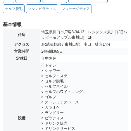
セルフ脱毛
マシンピラティス
マッサージチェア
基本情報
埼玉県川口市戸塚3-34-13 レジデンス東川口(旧ハ
住所
ッピー＆アップル東川口) 1F
アクセス
JR武蔵野線 / 東川口駅 南口 徒歩14分
営業時間
24時間365日
定休日
年中無休
○ トイレ
× シャワー
○ セルフエステ
○ セルフ脱毛
○ セルフネイル
○ セルフホワイトニング
× ゴルフ
○ ストレッチスペース
× カラオケ
× ランドリー
設備
○ ピラティス
× ドリンク販売
× ドリンクサービス