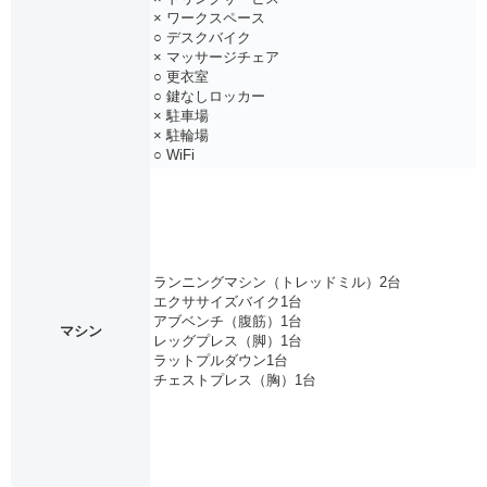
× ワークスペース
○ デスクバイク
× マッサージチェア
○ 更衣室
○ 鍵なしロッカー
× 駐車場
× 駐輪場
○ WiFi
ランニングマシン（トレッドミル）2台
エクササイズバイク1台
アブベンチ（腹筋）1台
マシン
レッグプレス（脚）1台
ラットプルダウン1台
チェストプレス（胸）1台