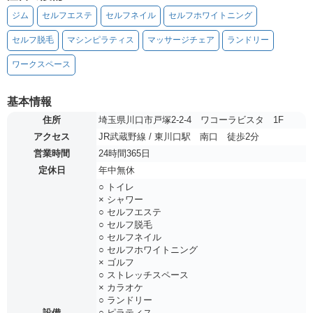
ジム
セルフエステ
セルフネイル
セルフホワイトニング
セルフ脱毛
マシンピラティス
マッサージチェア
ランドリー
ワークスペース
基本情報
住所
埼玉県川口市戸塚2-2-4 ワコーラビスタ 1F
アクセス
JR武蔵野線 / 東川口駅 南口 徒歩2分
営業時間
24時間365日
定休日
年中無休
○ トイレ
× シャワー
○ セルフエステ
○ セルフ脱毛
○ セルフネイル
○ セルフホワイトニング
× ゴルフ
○ ストレッチスペース
× カラオケ
○ ランドリー
設備
○ ピラティス