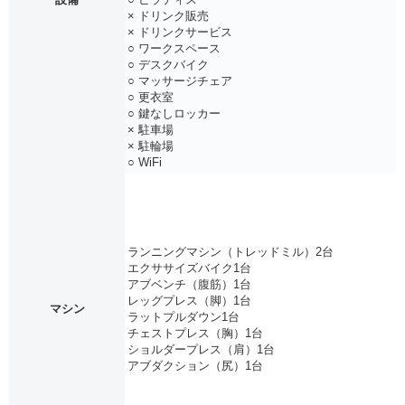
× ドリンク販売
× ドリンクサービス
○ ワークスペース
○ デスクバイク
○ マッサージチェア
○ 更衣室
○ 鍵なしロッカー
× 駐車場
× 駐輪場
○ WiFi
ランニングマシン（トレッドミル）2台
エクササイズバイク1台
アブベンチ（腹筋）1台
レッグプレス（脚）1台
マシン
ラットプルダウン1台
チェストプレス（胸）1台
ショルダープレス（肩）1台
アブダクション（尻）1台