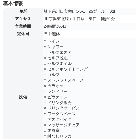
基本情報
住所
埼玉県川口市栄町3-5-1 高梨ビル B1F
アクセス
JR京浜東北線 / 川口駅 東口 徒歩1分
営業時間
24時間365日
定休日
年中無休
○ トイレ
× シャワー
○ セルフエステ
○ セルフ脱毛
○ セルフネイル
○ セルフホワイトニング
× ゴルフ
○ ストレッチスペース
× カラオケ
× ランドリー
設備
○ ピラティス
× ドリンク販売
× ドリンクサービス
× ワークスペース
○ デスクバイク
○ マッサージチェア
○ 更衣室
○ 鍵なしロッカー