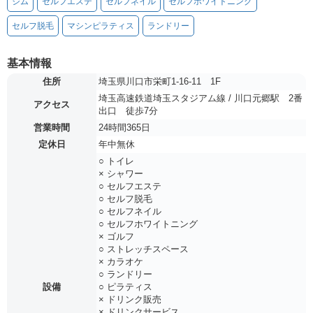
ジム
セルフエステ
セルフネイル
セルフホワイトニング
セルフ脱毛
マシンピラティス
ランドリー
基本情報
住所
埼玉県川口市栄町1-16-11 1F
埼玉高速鉄道埼玉スタジアム線 / 川口元郷駅 2番
アクセス
出口 徒歩7分
営業時間
24時間365日
定休日
年中無休
○ トイレ
× シャワー
○ セルフエステ
○ セルフ脱毛
○ セルフネイル
○ セルフホワイトニング
× ゴルフ
○ ストレッチスペース
× カラオケ
○ ランドリー
設備
○ ピラティス
× ドリンク販売
× ドリンクサービス