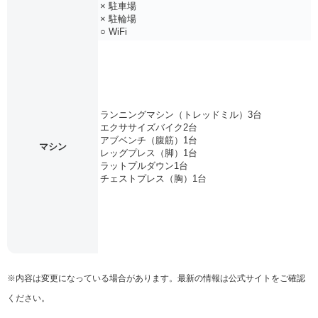
× 駐車場
× 駐輪場
○ WiFi
ランニングマシン（トレッドミル）3台
エクササイズバイク2台
アブベンチ（腹筋）1台
マシン
レッグプレス（脚）1台
ラットプルダウン1台
チェストプレス（胸）1台
※内容は変更になっている場合があります。最新の情報は公式サイトをご確認
ください。