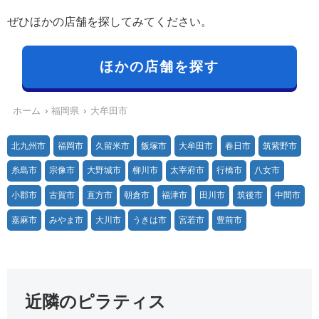
ぜひほかの店舗を探してみてください。
ほかの店舗を探す
ホーム
福岡県
大牟田市
北九州市
福岡市
久留米市
飯塚市
大牟田市
春日市
筑紫野市
糸島市
宗像市
大野城市
柳川市
太宰府市
行橋市
八女市
小郡市
古賀市
直方市
朝倉市
福津市
田川市
筑後市
中間市
嘉麻市
みやま市
大川市
うきは市
宮若市
豊前市
近隣のピラティス