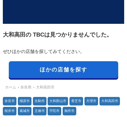
大和高田の TBCは見つかりませんでした。
ぜひほかの店舗を探してみてください。
ほかの店舗を探す
ホーム
奈良県
大和高田市
奈良市
橿原市
生駒市
大和郡山市
香芝市
天理市
大和高田市
桜井市
葛城市
五條市
宇陀市
御所市