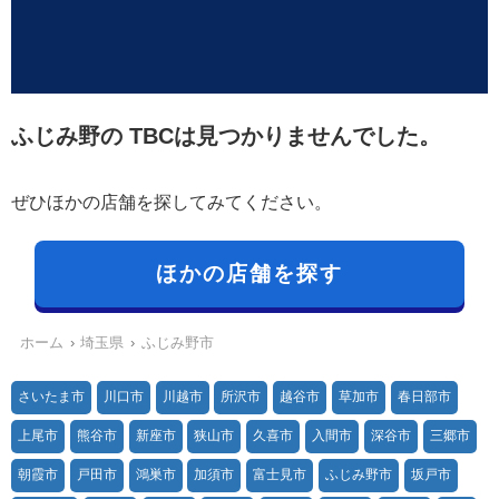
ふじみ野の TBCは見つかりませんでした。
ぜひほかの店舗を探してみてください。
ほかの店舗を探す
ホーム
埼玉県
ふじみ野市
さいたま市
川口市
川越市
所沢市
越谷市
草加市
春日部市
上尾市
熊谷市
新座市
狭山市
久喜市
入間市
深谷市
三郷市
朝霞市
戸田市
鴻巣市
加須市
富士見市
ふじみ野市
坂戸市