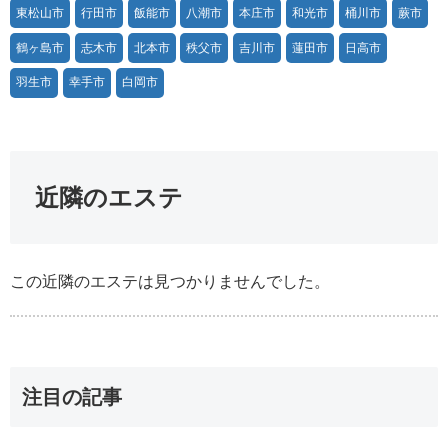
東松山市
行田市
飯能市
八潮市
本庄市
和光市
桶川市
蕨市
鶴ヶ島市
志木市
北本市
秩父市
吉川市
蓮田市
日高市
羽生市
幸手市
白岡市
近隣のエステ
この近隣のエステは見つかりませんでした。
注目の記事