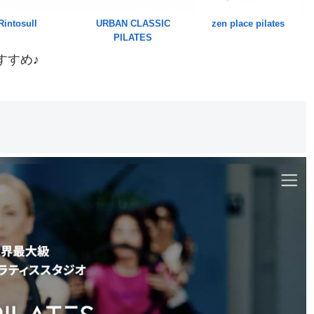
Rintosull
URBAN CLASSIC
zen place pilates
PILATES
すすめ♪