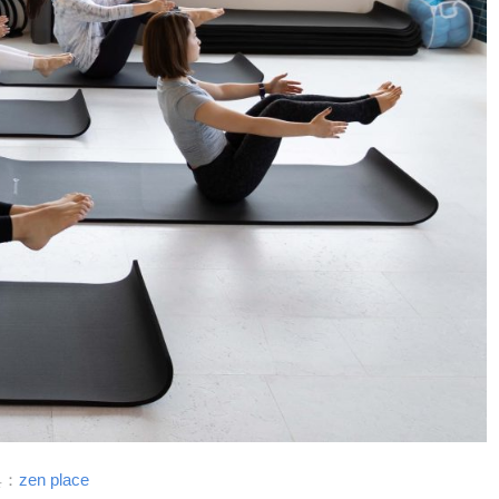
典：
zen place