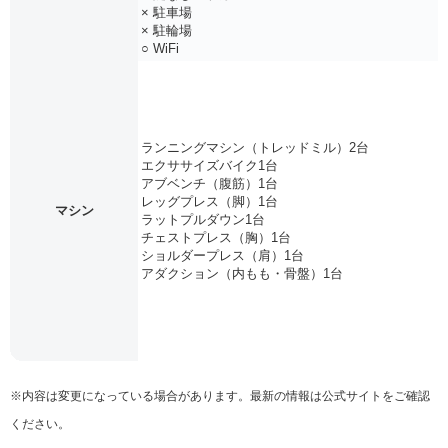
× 駐車場
× 駐輪場
○ WiFi
ランニングマシン（トレッドミル）2台
エクササイズバイク1台
アブベンチ（腹筋）1台
レッグプレス（脚）1台
マシン
ラットプルダウン1台
チェストプレス（胸）1台
ショルダープレス（肩）1台
アダクション（内もも・骨盤）1台
※内容は変更になっている場合があります。最新の情報は公式サイトをご確認
ください。