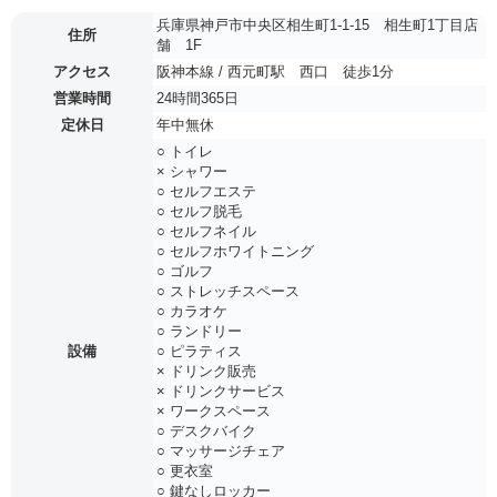
兵庫県神戸市中央区相生町1-1-15 相生町1丁目店
住所
舗 1F
アクセス
阪神本線 / 西元町駅 西口 徒歩1分
営業時間
24時間365日
定休日
年中無休
○ トイレ
× シャワー
○ セルフエステ
○ セルフ脱毛
○ セルフネイル
○ セルフホワイトニング
○ ゴルフ
○ ストレッチスペース
○ カラオケ
○ ランドリー
設備
○ ピラティス
× ドリンク販売
× ドリンクサービス
× ワークスペース
○ デスクバイク
○ マッサージチェア
○ 更衣室
○ 鍵なしロッカー