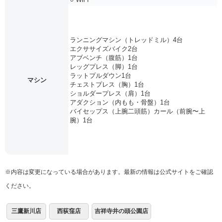
ランニングマシン（トレッドミル）4台
エクササイズバイク2台
アブベンチ（腹筋）1台
レッグプレス（脚）1台
ラットプルダウン1台
マシン
チェストプレス（胸）1台
ショルダープレス（肩）1台
アダクション（内もも・骨盤）1台
バイセップス（上腕二頭筋）カール（前腕〜上
腕）1台
※内容は変更になっている場合があります。最新の情報は公式サイトをご確認
ください。
三鷹新川店
西荻窪店
吉祥寺井の頭公園店