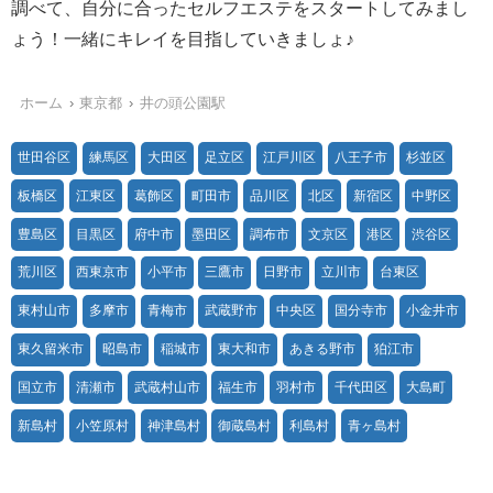
調べて、自分に合ったセルフエステをスタートしてみまし
ょう！一緒にキレイを目指していきましょ♪
ホーム
東京都
井の頭公園駅
世田谷区
練馬区
大田区
足立区
江戸川区
八王子市
杉並区
板橋区
江東区
葛飾区
町田市
品川区
北区
新宿区
中野区
豊島区
目黒区
府中市
墨田区
調布市
文京区
港区
渋谷区
荒川区
西東京市
小平市
三鷹市
日野市
立川市
台東区
東村山市
多摩市
青梅市
武蔵野市
中央区
国分寺市
小金井市
東久留米市
昭島市
稲城市
東大和市
あきる野市
狛江市
国立市
清瀬市
武蔵村山市
福生市
羽村市
千代田区
大島町
新島村
小笠原村
神津島村
御蔵島村
利島村
青ヶ島村