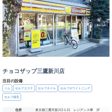
チョコザップ三鷹新川店
注目の設備
ジム
セルフエステ
セルフネイル
セルフホワイトニング
セルフ脱毛
住所
東京都三鷹市新川2-1-21 レジデンス欅 1F