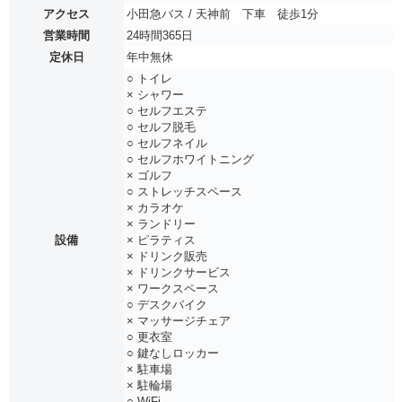
アクセス
小田急バス / 天神前 下車 徒歩1分
営業時間
24時間365日
定休日
年中無休
○ トイレ
× シャワー
○ セルフエステ
○ セルフ脱毛
○ セルフネイル
○ セルフホワイトニング
× ゴルフ
○ ストレッチスペース
× カラオケ
× ランドリー
設備
× ピラティス
× ドリンク販売
× ドリンクサービス
× ワークスペース
○ デスクバイク
× マッサージチェア
○ 更衣室
○ 鍵なしロッカー
× 駐車場
× 駐輪場
○ WiFi