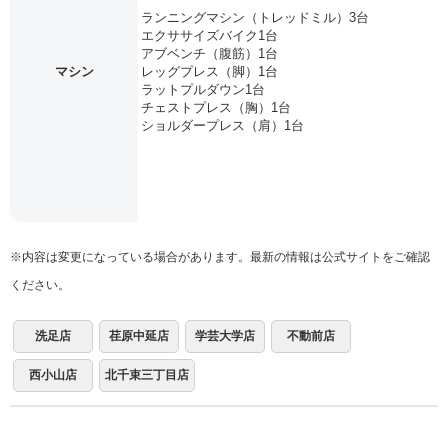
ランニングマシン（トレッドミル）3台
エクササイズバイク1台
アブベンチ（腹筋）1台
マシン
レッグプレス（脚）1台
ラットプルダウン1台
チェストプレス（胸）1台
ショルダープレス（肩）1台
※内容は変更になっている場合があります。最新の情報は公式サイトをご確認
ください。
洗足店
荏原中延店
学芸大学店
不動前店
西小山店
北千束三丁目店