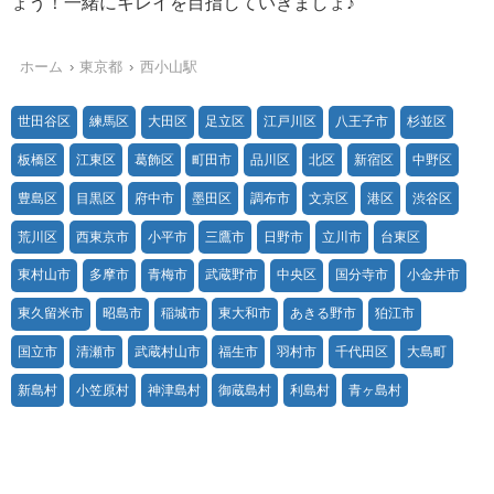
ょう！一緒にキレイを目指していきましょ♪
ホーム
東京都
西小山駅
世田谷区
練馬区
大田区
足立区
江戸川区
八王子市
杉並区
板橋区
江東区
葛飾区
町田市
品川区
北区
新宿区
中野区
豊島区
目黒区
府中市
墨田区
調布市
文京区
港区
渋谷区
荒川区
西東京市
小平市
三鷹市
日野市
立川市
台東区
東村山市
多摩市
青梅市
武蔵野市
中央区
国分寺市
小金井市
東久留米市
昭島市
稲城市
東大和市
あきる野市
狛江市
国立市
清瀬市
武蔵村山市
福生市
羽村市
千代田区
大島町
新島村
小笠原村
神津島村
御蔵島村
利島村
青ヶ島村