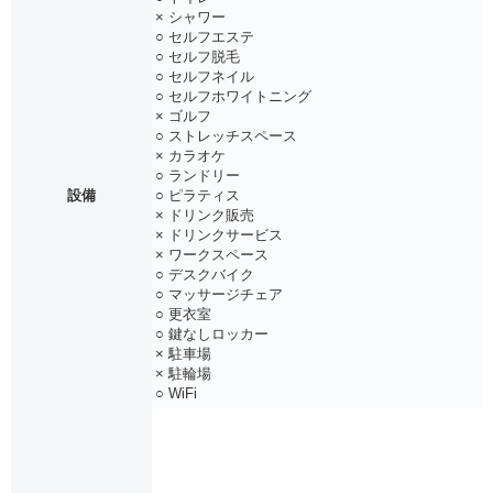
× シャワー
○ セルフエステ
○ セルフ脱毛
○ セルフネイル
○ セルフホワイトニング
× ゴルフ
○ ストレッチスペース
× カラオケ
○ ランドリー
設備
○ ピラティス
× ドリンク販売
× ドリンクサービス
× ワークスペース
○ デスクバイク
○ マッサージチェア
○ 更衣室
○ 鍵なしロッカー
× 駐車場
× 駐輪場
○ WiFi