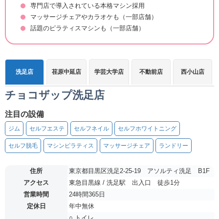
専門店で導入されている本格マシン採用
マッサージチェアやカラオケも（一部店舗）
話題のピラティスマシンも（一部店舗）
洗足店
荏原中延店
学芸大学店
不動前店
西小山店
チョコザップ洗足店
注目の設備
ジム
セルフエステ
セルフネイル
セルフホワイトニング
セルフ脱毛
マシンピラティス
マッサージチェア
ランドリー
住所
東京都目黒区洗足2-25-19 アソルティ洗足 B1F
アクセス
東急目黒線 / 洗足駅 出入口 徒歩1分
営業時間
24時間365日
定休日
年中無休
○ トイレ