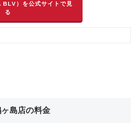
A BLV）を公式サイトで見
る
）鶴ヶ島店の料金