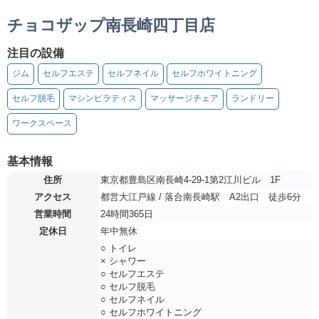
チョコザップ南長崎四丁目店
注目の設備
ジム
セルフエステ
セルフネイル
セルフホワイトニング
セルフ脱毛
マシンピラティス
マッサージチェア
ランドリー
ワークスペース
基本情報
住所
東京都豊島区南長崎4-29-1第2江川ビル 1F
アクセス
都営大江戸線 / 落合南長崎駅 A2出口 徒歩6分
営業時間
24時間365日
定休日
年中無休
○ トイレ
× シャワー
○ セルフエステ
○ セルフ脱毛
○ セルフネイル
○ セルフホワイトニング