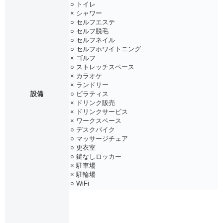
○ トイレ
× シャワー
○ セルフエステ
○ セルフ脱毛
○ セルフネイル
○ セルフホワイトニング
× ゴルフ
○ ストレッチスペース
× カラオケ
× ランドリー
設備
○ ピラティス
× ドリンク販売
× ドリンクサービス
× ワークスペース
○ デスクバイク
○ マッサージチェア
○ 更衣室
○ 鍵なしロッカー
× 駐車場
× 駐輪場
○ WiFi