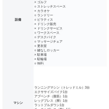
× ゴルフ
○ ストレッチスペース
× カラオケ
○ ランドリー
設備
○ ピラティス
× ドリンク販売
× ドリンクサービス
○ ワークスペース
○ デスクバイク
○ マッサージチェア
○ 更衣室
○ 鍵なしロッカー
× 駐車場
× 駐輪場
○ WiFi
ランニングマシン（トレッドミル）3台
エクササイズバイク1台
アブベンチ（腹筋）1台
レッグプレス（脚）1台
マシン
ラットプルダウン1台