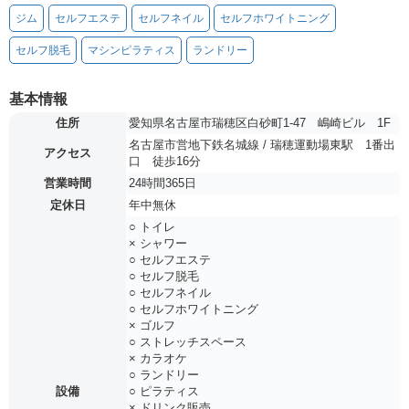
ジム
セルフエステ
セルフネイル
セルフホワイトニング
セルフ脱毛
マシンピラティス
ランドリー
基本情報
住所
愛知県名古屋市瑞穂区白砂町1-47 嶋崎ビル 1F
名古屋市営地下鉄名城線 / 瑞穂運動場東駅 1番出
アクセス
口 徒歩16分
営業時間
24時間365日
定休日
年中無休
○ トイレ
× シャワー
○ セルフエステ
○ セルフ脱毛
○ セルフネイル
○ セルフホワイトニング
× ゴルフ
○ ストレッチスペース
× カラオケ
○ ランドリー
設備
○ ピラティス
× ドリンク販売