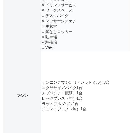
× ドリンクサービス
× ワークスペース
○ デスクバイク
× マッサージチェア
○ 更衣室
○ 鍵なしロッカー
○ 駐車場
× 駐輪場
○ WiFi
ランニングマシン（トレッドミル）3台
エクササイズバイク1台
アブベンチ（腹筋）1台
マシン
レッグプレス（脚）1台
ラットプルダウン1台
チェストプレス（胸）1台