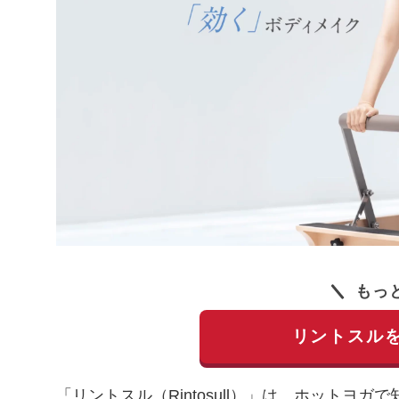
もっ
リントスル
「リントスル（Rintosull）」は、ホットヨ