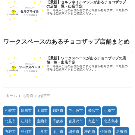
【最新】セルフネイルマシンがあるチョコザップ
の店舗一覧・出店予定
※一部導入予定の店舗が含まれる場合があります。※最新の
情報は公式サイトをご確認ください。
ワークスペースのあるチョコザップ店舗まとめ
【最新】ワークスペースがあるチョコザップの店
舗一覧・出店予定
※一部導入予定の店舗が含まれる場合があります。※最新の
情報は公式サイトをご確認ください。
ホーム
北海道
石狩市
札幌市
旭川市
函館市
釧路市
苫小牧市
帯広市
小樽市
北見市
江別市
室蘭市
千歳市
岩見沢市
恵庭市
北広島市
石狩市
登別市
北斗市
滝川市
網走市
稚内市
伊達市
名寄市