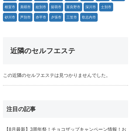
根室市
美唄市
紋別市
留萌市
富良野市
深川市
士別市
砂川市
芦別市
赤平市
夕張市
三笠市
歌志内市
近隣のセルフエステ
この近隣のセルフエステは見つかりませんでした。
注目の記事
【8月最新】3周年祭！チョコザップキャンペーン情報！お