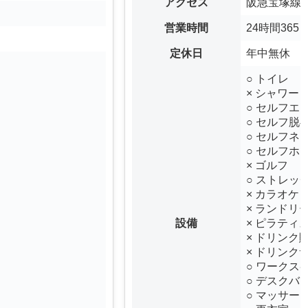
アクセス
阪急宝塚線 
営業時間
24時間365
定休日
年中無休
○ トイレ
× シャワー
○ セルフエ
○ セルフ脱
○ セルフネ
○ セルフホ
× ゴルフ
○ ストレッ
× カラオケ
× ランドリ
設備
× ピラティ
× ドリンク
× ドリンク
○ ワークス
○ デスクバ
○ マッサー