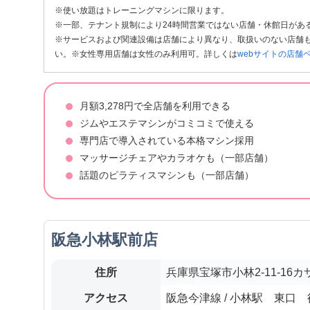
※使い放題はトレーニングマシンに限ります。
※一部、テナント規制により24時間営業ではない店舗・休館日があ
※サービスおよび関連設備は店舗により異なり、取扱いのない店舗も
い。※女性専用店舗は女性のみ利用可。詳しくは
webサイトの店舗
月額3,278円で全店舗を利用できる
ジムやエステマシンがコミコミで使える
専門店で導入されている本格マシン採用
マッサージチェアやカラオケも（一部店舗）
話題のピラティスマシンも（一部店舗）
阪急小林駅前店
住所
兵庫県宝塚市小林2-11-16カ
アクセス
阪急今津線 / 小林駅 東口 