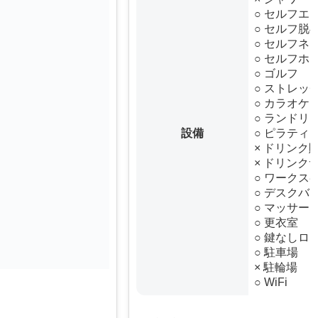
○ セルフエ
○ セルフ脱
○ セルフネ
○ セルフホ
○ ゴルフ
○ ストレッ
○ カラオケ
○ ランドリ
設備
○ ピラティ
× ドリンク
× ドリンク
○ ワークス
○ デスクバ
○ マッサー
○ 更衣室
○ 鍵なしロ
○ 駐車場
× 駐輪場
○ WiFi