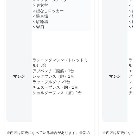
○ 更衣室
× 
○ 鍵なしロッカー
× 
× 駐車場
× 
× 駐輪場
× 
○ WiFi
○ W
ランニングマシン（トレッドミ
ラ
ル）3台
ル）
アブベンチ（腹筋）1台
エク
マシン
レッグプレス（脚）1台
マシン
アブ
ラットプルダウン1台
レッ
チェストプレス（胸）1台
ラッ
ショルダープレス（肩）1台
チェ
※内容は変更になっている場合があります。最新の
※内容は変更になっ