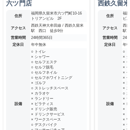
六ツ門店
西鉄久留米
福岡県久留米市六ツ門町10-16
福岡
住所
住所
トリアンビル 2F
ビル
西鉄天神大牟田線 / 西鉄久留米
西鉄
アクセス
アクセス
駅 西口 徒歩9分
駅 
営業時間
24時間365日
営業時間
24
定休日
年中無休
定休日
年
○ トイレ
○ 
× シャワー
× 
○ セルフエステ
× 
○ セルフ脱毛
× 
○ セルフネイル
× 
○ セルフホワイトニング
× 
× ゴルフ
× 
○ ストレッチスペース
× 
× カラオケ
○ 
× ランドリー
× 
設備
× ピラティス
設備
× 
× ドリンク販売
× 
× ドリンクサービス
× 
× ワークスペース
× 
○ デスクバイク
× 
○ マッサージチェア
× 