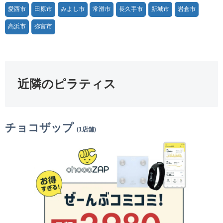
愛西市
田原市
みよし市
常滑市
長久手市
新城市
岩倉市
高浜市
弥富市
近隣のピラティス
チョコザップ
(1店舗)