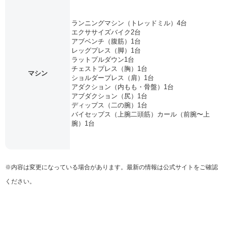
ランニングマシン（トレッドミル）4台
エクササイズバイク2台
アブベンチ（腹筋）1台
レッグプレス（脚）1台
ラットプルダウン1台
チェストプレス（胸）1台
マシン
ショルダープレス（肩）1台
アダクション（内もも・骨盤）1台
アブダクション（尻）1台
ディップス（二の腕）1台
バイセップス（上腕二頭筋）カール（前腕〜上
腕）1台
※内容は変更になっている場合があります。最新の情報は公式サイトをご確認
ください。