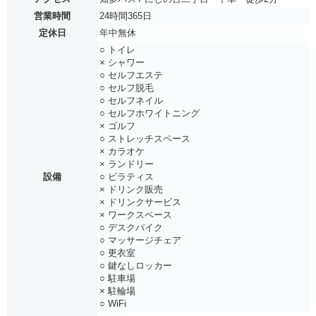
営業時間
24時間365日
定休日
年中無休
○ トイレ
× シャワー
○ セルフエステ
○ セルフ脱毛
○ セルフネイル
○ セルフホワイトニング
× ゴルフ
○ ストレッチスペース
× カラオケ
× ランドリー
設備
○ ピラティス
× ドリンク販売
× ドリンクサービス
× ワークスペース
○ デスクバイク
○ マッサージチェア
○ 更衣室
○ 鍵なしロッカー
○ 駐車場
× 駐輪場
○ WiFi