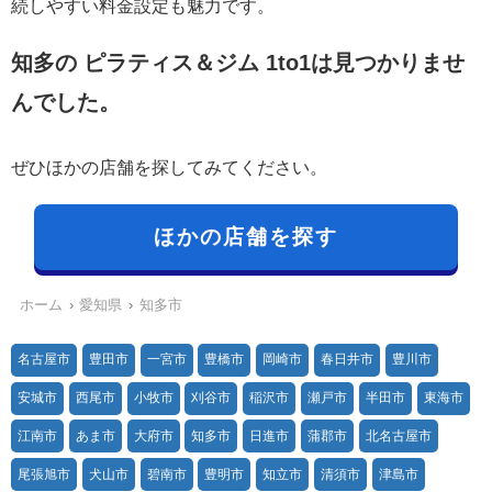
続しやすい料金設定も魅力です。
知多の ピラティス＆ジム 1to1は見つかりませ
んでした。
ぜひほかの店舗を探してみてください。
ほかの店舗を探す
ホーム
愛知県
知多市
名古屋市
豊田市
一宮市
豊橋市
岡崎市
春日井市
豊川市
安城市
西尾市
小牧市
刈谷市
稲沢市
瀬戸市
半田市
東海市
江南市
あま市
大府市
知多市
日進市
蒲郡市
北名古屋市
尾張旭市
犬山市
碧南市
豊明市
知立市
清須市
津島市